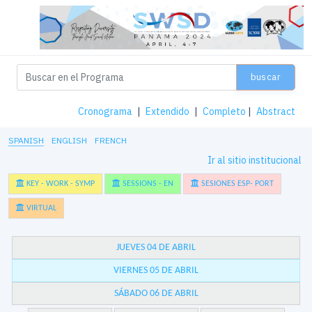
buscar
Cronograma
|
Extendido
|
Completo
|
Abstract
SPANISH
ENGLISH
FRENCH
Ir al sitio institucional
KEY - WORK - SYMP
SESSIONS - EN
SESIONES ESP- PORT
VIRTUAL
JUEVES 04 DE ABRIL
VIERNES 05 DE ABRIL
SÁBADO 06 DE ABRIL