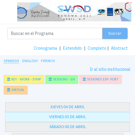
buscar
Cronograma
|
Extendido
|
Completo
|
Abstract
SPANISH
ENGLISH
FRENCH
Ir al sitio institucional
KEY - WORK - SYMP
SESSIONS - EN
SESIONES ESP- PORT
VIRTUAL
JUEVES 04 DE ABRIL
VIERNES 05 DE ABRIL
SÁBADO 06 DE ABRIL