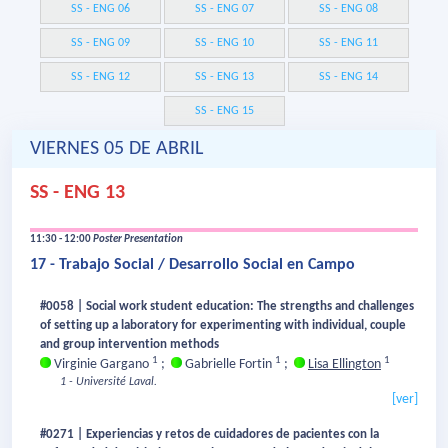
SS - ENG 06
SS - ENG 07
SS - ENG 08
SS - ENG 09
SS - ENG 10
SS - ENG 11
SS - ENG 12
SS - ENG 13
SS - ENG 14
SS - ENG 15
VIERNES 05 DE ABRIL
SS - ENG 13
11:30 - 12:00
Poster Presentation
17 - Trabajo Social / Desarrollo Social en Campo
#0058 | Social work student education: The strengths and challenges
of setting up a laboratory for experimenting with individual, couple
and group intervention methods
1
1
1
Virginie Gargano
;
Gabrielle Fortin
;
Lisa Ellington
1 - Université Laval.
[ver]
#0271 | Experiencias y retos de cuidadores de pacientes con la