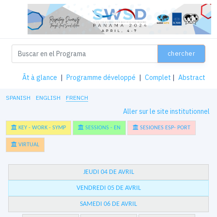
chercher
Ât à glance
|
Programme développé
|
Complet
|
Abstract
SPANISH
ENGLISH
FRENCH
Aller sur le site institutionnel
KEY - WORK - SYMP
SESSIONS - EN
SESIONES ESP- PORT
VIRTUAL
JEUDI 04 DE AVRIL
VENDREDI 05 DE AVRIL
SAMEDI 06 DE AVRIL