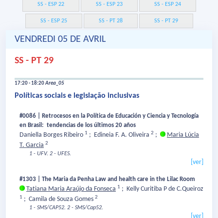
SS - ESP 22
SS - ESP 23
SS - ESP 24
SS - ESP 25
SS - PT 28
SS - PT 29
VENDREDI 05 DE AVRIL
SS - PT 29
17:20 - 18:20
Area_05
Políticas sociais e legislação inclusivas
#0086 | Retrocesos en la Política de Educación y Ciencia y Tecnología
en Brasil: tendencias de los últimos 20 años
1
2
Daniella Borges Ribeiro
;
Edineia F. A. Oliveira
;
Maria Lúcia
2
T. Garcia
1 - UFV.
2 - UFES.
[ver]
#1303 | The Maria da Penha Law and health care in the Lilac Room
1
Tatiana Maria Araújo da Fonseca
;
Kelly Curitiba P de C.Queiroz
1
2
;
Camila de Souza Gomes
1 - SMS/CAP52.
2 - SMS/Cap52.
[ver]