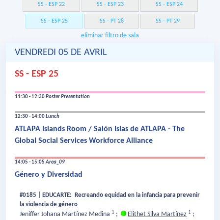
SS - ESP 22
SS - ESP 23
SS - ESP 24
SS - ESP 25
SS - PT 28
SS - PT 29
eliminar filtro de sala
VENDREDI 05 DE AVRIL
SS - ESP 25
11:30 - 12:30
Poster Presentation
12:30 - 14:00
Lunch
ATLAPA Islands Room / Salón Islas de ATLAPA - The
Global Social Services Workforce Alliance
14:05 - 15:05
Area_09
Género y Diversidad
#0185 | EDUCARTE: Recreando equidad en la infancia para prevenir
la violencia de género
1
1
Jeniffer Johana Martínez Medina
;
Elithet Silva Martínez
;