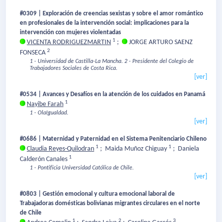
#0309 | Exploración de creencias sexistas y sobre el amor romántico
en profesionales de la intervención social: implicaciones para la
intervención con mujeres violentadas
1
VICENTA RODRIGUEZMARTIN
;
JORGE ARTURO SAENZ
2
FONSECA
1 - Universidad de Castilla-La Mancha.
2 - Presidente del Colegio de
Trabajadores Sociales de Costa Rica.
[ver]
#0534 | Avances y Desafíos en la atención de los cuidados en Panamá
1
Nayibe Farah
1 - OlaIgualdad.
[ver]
#0686 | Maternidad y Paternidad en el Sistema Penitenciario Chileno
1
1
Claudia Reyes-Quilodran
;
Maida Muñoz Chiguay
;
Daniela
1
Calderón Canales
1 - Pontificia Universidad Católica de Chile.
[ver]
#0803 | Gestión emocional y cultura emocional laboral de
Trabajadoras domésticas bolivianas migrantes circulares en el norte
de Chile
1
2
3