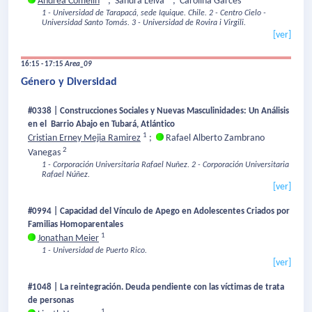
Andrea Comelin
;
Sandra Leiva
;
Carolina Garcés
1 - Universidad de Tarapacá, sede Iquique. Chile.
2 - Centro Cielo -
Universidad Santo Tomás.
3 - Universidad de Rovira i Virgili.
[ver]
16:15 - 17:15
Area_09
Género y Diversidad
#0338 | Construcciones Sociales y Nuevas Masculinidades: Un Análisis
en el Barrio Abajo en Tubará, Atlántico
1
Cristian Erney Mejia Ramirez
;
Rafael Alberto Zambrano
2
Vanegas
1 - Corporación Universitaria Rafael Nuñez.
2 - Corporación Universitaria
Rafael Núñez.
[ver]
#0994 | Capacidad del Vínculo de Apego en Adolescentes Criados por
Familias Homoparentales
1
Jonathan Meier
1 - Universidad de Puerto Rico.
[ver]
#1048 | La reintegración. Deuda pendiente con las víctimas de trata
de personas
1