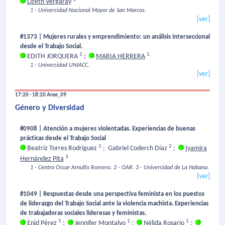
Lizeth Vergaray
1 - Universidad Nacional Mayor de San Marcos.
[ver]
#1373 | Mujeres rurales y emprendimiento: un análisis interseccional
desde el Trabajo Social.
1
1
EDITH JORQUERA
;
MARIA HERRERA
1 - Universidad UNIACC.
[ver]
17:20 - 18:20
Area_09
Género y Diversidad
#0908 | Atención a mujeres violentadas. Experiencias de buenas
prácticas desde el Trabajo Social
1
2
Beatriz Torres Rodríguez
;
Gabriel Coderch Díaz
;
Iyamira
3
Hernández Pita
1 - Centro Oscar Arnulfo Romero.
2 - OAR.
3 - Universidad de La Habana.
[ver]
#1049 | Respuestas desde una perspectiva feminista en los puestos
de liderazgo del Trabajo Social ante la violencia machista. Experiencias
de trabajadoras sociales lideresas y feministas.
1
1
1
Enid Pérez
;
Jennifer Montalvo
;
Nélida Rosario
;