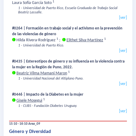
1
Laura Sofía García Soto
1 - Universidad de Puerto Rico, Escuela Graduada de Trabajo Social
Beatriz Lassalle.
[ver]
#0264 | Formación en trabajo social y el activismo en la prevención
de las violencias de género
1
1
Hilda Rivera-Rodríguez
;
Elithet Silva-Martínez
1 - Universidad de Puerto Rico.
[ver]
#0435 | Estereotipos de género y su influencia en la violencia contra
la mujer en la Región de Puno, 2022.
1
Beatriz Vilma Mamani Maron
1 - Universidad Nacional del Altiplano Puno.
[ver]
#0446 | Impacto de la Diabetes en la mujer
1
Gisele Mosegui
1 - CUBS - Fundación Diabetes Uruguay.
[ver]
15:10 - 16:10
Area_09
Género y Diversidad