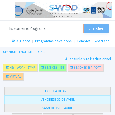
chercher
Ât à glance
|
Programme développé
|
Complet
|
Abstract
SPANISH
ENGLISH
FRENCH
Aller sur le site institutionnel
KEY - WORK - SYMP
SESSIONS - EN
SESIONES ESP- PORT
VIRTUAL
JEUDI 04 DE AVRIL
VENDREDI 05 DE AVRIL
SAMEDI 06 DE AVRIL