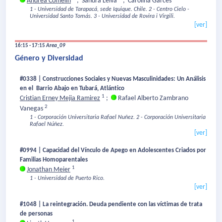
Andrea Comelin
;
Sandra Leiva
;
Carolina Garcés
1 - Universidad de Tarapacá, sede Iquique. Chile.
2 - Centro Cielo -
Universidad Santo Tomás.
3 - Universidad de Rovira i Virgili.
[ver]
16:15 - 17:15
Area_09
Género y Diversidad
#0338 | Construcciones Sociales y Nuevas Masculinidades: Un Análisis
en el Barrio Abajo en Tubará, Atlántico
1
Cristian Erney Mejia Ramirez
;
Rafael Alberto Zambrano
2
Vanegas
1 - Corporación Universitaria Rafael Nuñez.
2 - Corporación Universitaria
Rafael Núñez.
[ver]
#0994 | Capacidad del Vínculo de Apego en Adolescentes Criados por
Familias Homoparentales
1
Jonathan Meier
1 - Universidad de Puerto Rico.
[ver]
#1048 | La reintegración. Deuda pendiente con las víctimas de trata
de personas
1