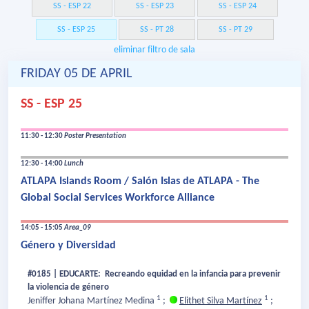
SS - ESP 22
SS - ESP 23
SS - ESP 24
SS - ESP 25
SS - PT 28
SS - PT 29
eliminar filtro de sala
FRIDAY 05 DE APRIL
SS - ESP 25
11:30 - 12:30
Poster Presentation
12:30 - 14:00
Lunch
ATLAPA Islands Room / Salón Islas de ATLAPA - The
Global Social Services Workforce Alliance
14:05 - 15:05
Area_09
Género y Diversidad
#0185 | EDUCARTE: Recreando equidad en la infancia para prevenir
la violencia de género
1
1
Jeniffer Johana Martínez Medina
;
Elithet Silva Martínez
;