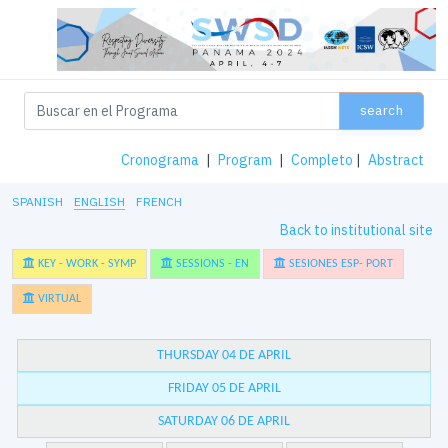
search
Cronograma
|
Program
|
Completo
|
Abstract
SPANISH
ENGLISH
FRENCH
Back to institutional site
KEY - WORK - SYMP
SESSIONS - EN
SESIONES ESP- PORT
VIRTUAL
THURSDAY 04 DE APRIL
FRIDAY 05 DE APRIL
SATURDAY 06 DE APRIL