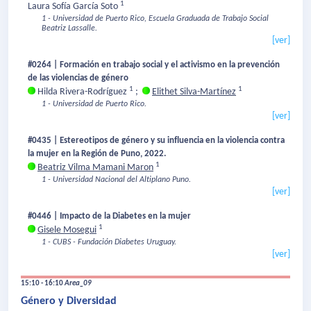
1
Laura Sofía García Soto
1 - Universidad de Puerto Rico, Escuela Graduada de Trabajo Social
Beatriz Lassalle.
[ver]
#0264 | Formación en trabajo social y el activismo en la prevención
de las violencias de género
1
1
Hilda Rivera-Rodríguez
;
Elithet Silva-Martínez
1 - Universidad de Puerto Rico.
[ver]
#0435 | Estereotipos de género y su influencia en la violencia contra
la mujer en la Región de Puno, 2022.
1
Beatriz Vilma Mamani Maron
1 - Universidad Nacional del Altiplano Puno.
[ver]
#0446 | Impacto de la Diabetes en la mujer
1
Gisele Mosegui
1 - CUBS - Fundación Diabetes Uruguay.
[ver]
15:10 - 16:10
Area_09
Género y Diversidad