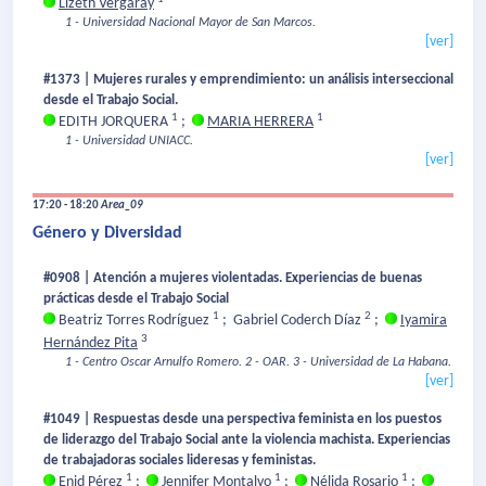
Lizeth Vergaray
1 - Universidad Nacional Mayor de San Marcos.
[ver]
#1373 | Mujeres rurales y emprendimiento: un análisis interseccional
desde el Trabajo Social.
1
1
EDITH JORQUERA
;
MARIA HERRERA
1 - Universidad UNIACC.
[ver]
17:20 - 18:20
Area_09
Género y Diversidad
#0908 | Atención a mujeres violentadas. Experiencias de buenas
prácticas desde el Trabajo Social
1
2
Beatriz Torres Rodríguez
;
Gabriel Coderch Díaz
;
Iyamira
3
Hernández Pita
1 - Centro Oscar Arnulfo Romero.
2 - OAR.
3 - Universidad de La Habana.
[ver]
#1049 | Respuestas desde una perspectiva feminista en los puestos
de liderazgo del Trabajo Social ante la violencia machista. Experiencias
de trabajadoras sociales lideresas y feministas.
1
1
1
Enid Pérez
;
Jennifer Montalvo
;
Nélida Rosario
;