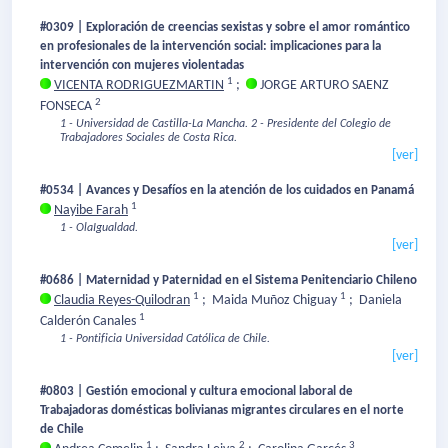
#0309 | Exploración de creencias sexistas y sobre el amor romántico
en profesionales de la intervención social: implicaciones para la
intervención con mujeres violentadas
1
VICENTA RODRIGUEZMARTIN
;
JORGE ARTURO SAENZ
2
FONSECA
1 - Universidad de Castilla-La Mancha.
2 - Presidente del Colegio de
Trabajadores Sociales de Costa Rica.
[ver]
#0534 | Avances y Desafíos en la atención de los cuidados en Panamá
1
Nayibe Farah
1 - OlaIgualdad.
[ver]
#0686 | Maternidad y Paternidad en el Sistema Penitenciario Chileno
1
1
Claudia Reyes-Quilodran
;
Maida Muñoz Chiguay
;
Daniela
1
Calderón Canales
1 - Pontificia Universidad Católica de Chile.
[ver]
#0803 | Gestión emocional y cultura emocional laboral de
Trabajadoras domésticas bolivianas migrantes circulares en el norte
de Chile
1
2
3