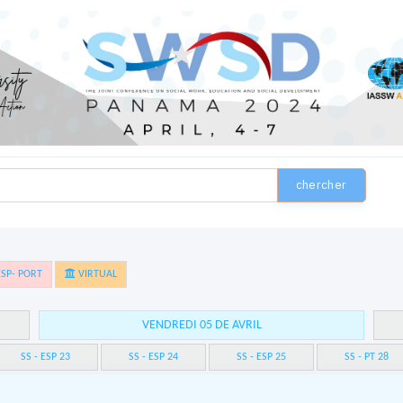
chercher
SP- PORT
VIRTUAL
VENDREDI 05 DE AVRIL
SS - ESP 23
SS - ESP 24
SS - ESP 25
SS - PT 28