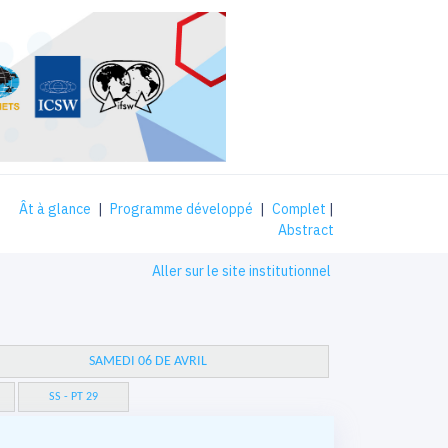
Ât à glance
|
Programme développé
|
Complet
|
Abstract
Aller sur le site institutionnel
SAMEDI 06 DE AVRIL
SS - PT 29