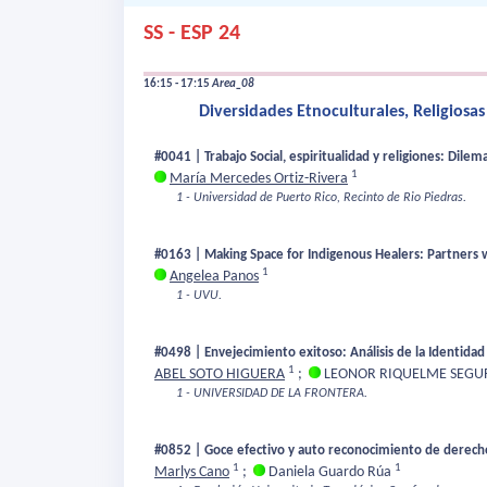
SS - ESP 24
16:15 - 17:15
Area_08
Diversidades Etnoculturales, Religiosas
#0041 | Trabajo Social, espiritualidad y religiones: Dilem
1
María Mercedes Ortiz-Rivera
1 - Universidad de Puerto Rico, Recinto de Rio Piedras.
#0163 | Making Space for Indigenous Healers: Partners 
1
Angelea Panos
1 - UVU.
#0498 | Envejecimiento exitoso: Análisis de la Identida
1
ABEL SOTO HIGUERA
;
LEONOR RIQUELME SEG
1 - UNIVERSIDAD DE LA FRONTERA.
#0852 | Goce efectivo y auto reconocimiento de derecho
1
1
Marlys Cano
;
Daniela Guardo Rúa