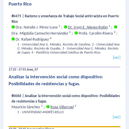
Puerto Rico
#0475 | Racismo y enseñanza de Trabajo Social antirracista en Puerto
Rico
1
1
Dra. Natalie J. Pérez-Luna
;
Dr. Irvyn E. Nieves-Rolón
;
2
3
Dra. Migdalia Camacho Hernández
;
Profa. Carolim Rivera
;
4
Dr. Rafael Rodríguez
1 - Universidad Ana G. Méndez, Recinto de Carolina.
2 - Universidad Ana
G. Méndez, Recinto de Gurabo.
3 - Universidad Ana G. Méndez, Recinto
de Cupey.
4 - Pontificia Universidad Católica de Puerto Rico.
[ver]
17:25 - 17:55
Area_07
Analizar la intervención social como dispositivo:
Posibilidades de resistencias y fugas.
#0066 | Analizar la intervención social como dispositivo: Posibilidades
de resistencias y fugas.
1
1
Mauricio Sánchez
;
Rosa Villarroel
1 - UNIVERSIDAD ANDRÉS BELLO.
[ver]