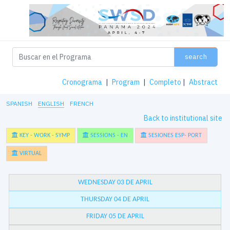
search
Cronograma
|
Program
|
Completo
|
Abstract
SPANISH
ENGLISH
FRENCH
Back to institutional site
KEY - WORK - SYMP
SESSIONS - EN
SESIONES ESP- PORT
VIRTUAL
WEDNESDAY 03 DE APRIL
THURSDAY 04 DE APRIL
FRIDAY 05 DE APRIL