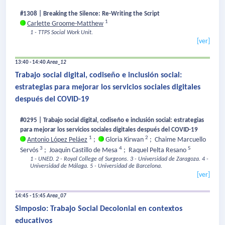
#1308 | Breaking the Silence: Re-Writing the Script
1
Carlette Groome-Matthew
1 - TTPS Social Work Unit.
[ver]
13:40 - 14:40
Area_12
Trabajo social digital, codiseño e inclusión social:
estrategias para mejorar los servicios sociales digitales
después del COVID-19
#0295 | Trabajo social digital, codiseño e inclusión social: estrategias
para mejorar los servicios sociales digitales después del COVID-19
1
2
Antonio López Peláez
;
Gloria Kirwan
;
Chaime Marcuello
3
4
5
Servós
;
Joaquin Castillo de Mesa
;
Raquel Pelta Resano
1 - UNED.
2 - Royal College of Surgeons.
3 - Universidad de Zaragoza.
4 -
Universidad de Málaga.
5 - Universidad de Barcelona.
[ver]
14:45 - 15:45
Area_07
Simposio: Trabajo Social Decolonial en contextos
educativos