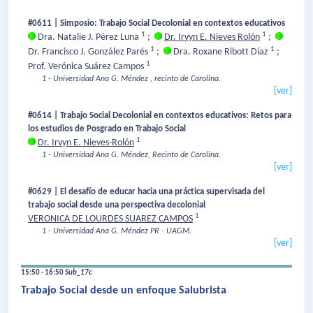
#0611 | Simposio: Trabajo Social Decolonial en contextos educativos
1
1
Dra. Natalie J. Pérez Luna
;
Dr. Irvyn E. Nieves Rolón
;
1
1
Dr. Francisco J. González Parés
;
Dra. Roxane Ribott Díaz
;
1
Prof. Verónica Suárez Campos
1 - Universidad Ana G. Méndez , recinto de Carolina.
[ver]
#0614 | Trabajo Social Decolonial en contextos educativos: Retos para
los estudios de Posgrado en Trabajo Social
1
Dr. Irvyn E. Nieves-Rolón
1 - Universidad Ana G. Méndez, Recinto de Carolina.
[ver]
#0629 | El desafío de educar hacia una práctica supervisada del
trabajo social desde una perspectiva decolonial
1
VERONICA DE LOURDES SUAREZ CAMPOS
1 - Universidad Ana G. Méndez PR - UAGM.
[ver]
15:50 - 16:50
Sub_17c
Trabajo Social desde un enfoque Salubrista