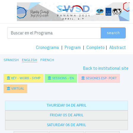
search
Cronograma
|
Program
|
Completo
|
Abstract
SPANISH
ENGLISH
FRENCH
Back to institutional site
KEY - WORK - SYMP
SESSIONS - EN
SESIONES ESP- PORT
VIRTUAL
THURSDAY 04 DE APRIL
FRIDAY 05 DE APRIL
SATURDAY 06 DE APRIL