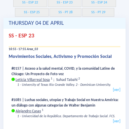
SS - ESP 22
SS - ESP 23
SS - ESP 24
SS - ESP 25
SS - PT 28
SS - PT 29
THURSDAY 04 DE APRIL
SS - ESP 23
16:55 - 17:55
Area_03
Movimientos Sociales, Activismo y Promoción Social
#0157 | Acceso a la salud mental, COVID, y la comunidad Latine de
Chicago: Un Proyecto de Foto voz
1
2
Leticia Villarreal Sosa
;
Suhad Tabahi
1 - University of Texas Rio Grande Valley.
2 - Dominican University.
[ver]
#1085 | Luchas sociales, utopías y Trabajo Social en Nuestra América:
un diálogo con algunas categorías de Walter Benjamin
1
Alejandro Casas
1 - Universidad de la República. Departamento de Trabajo Social. FCS.
[ver]