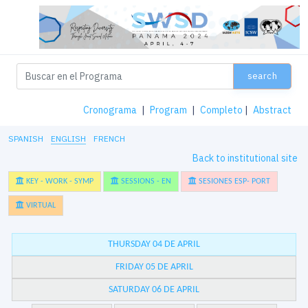
search
Cronograma
|
Program
|
Completo
|
Abstract
SPANISH
ENGLISH
FRENCH
Back to institutional site
KEY - WORK - SYMP
SESSIONS - EN
SESIONES ESP- PORT
VIRTUAL
THURSDAY 04 DE APRIL
FRIDAY 05 DE APRIL
SATURDAY 06 DE APRIL