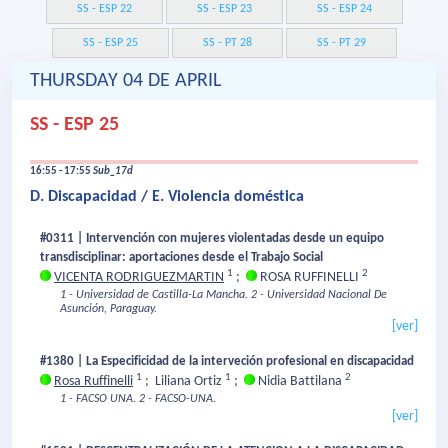
SS - ESP 22
SS - ESP 23
SS - ESP 24
SS - ESP 25
SS - PT 28
SS - PT 29
THURSDAY 04 DE APRIL
SS - ESP 25
16:55 - 17:55
Sub_17d
D. Discapacidad / E. Violencia doméstica
#0311 | Intervención con mujeres violentadas desde un equipo
transdisciplinar: aportaciones desde el Trabajo Social
1
2
VICENTA RODRIGUEZMARTIN
;
ROSA RUFFINELLI
1 - Universidad de Castilla-La Mancha.
2 - Universidad Nacional De
Asunción, Paraguay.
[ver]
#1380 | La Especificidad de la interveción profesional en discapacidad
1
1
2
Rosa Ruffinelli
;
Liliana Ortiz
;
Nidia Battilana
1 - FACSO UNA.
2 - FACSO-UNA.
[ver]