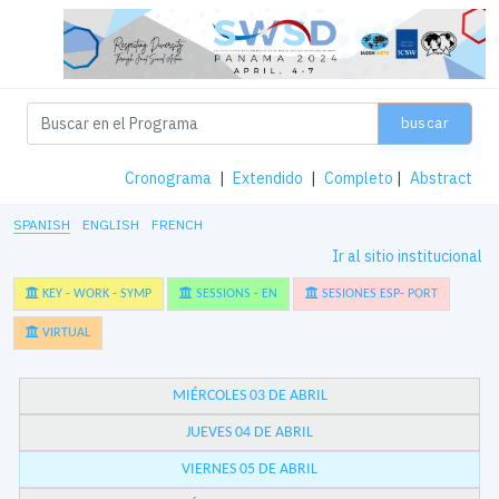
buscar
Cronograma
|
Extendido
|
Completo
|
Abstract
SPANISH
ENGLISH
FRENCH
Ir al sitio institucional
KEY - WORK - SYMP
SESSIONS - EN
SESIONES ESP- PORT
VIRTUAL
MIÉRCOLES 03 DE ABRIL
JUEVES 04 DE ABRIL
VIERNES 05 DE ABRIL