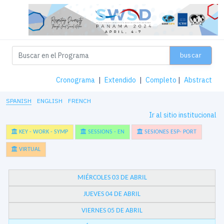
buscar
Cronograma
|
Extendido
|
Completo
|
Abstract
SPANISH
ENGLISH
FRENCH
Ir al sitio institucional
KEY - WORK - SYMP
SESSIONS - EN
SESIONES ESP- PORT
VIRTUAL
MIÉRCOLES 03 DE ABRIL
JUEVES 04 DE ABRIL
VIERNES 05 DE ABRIL