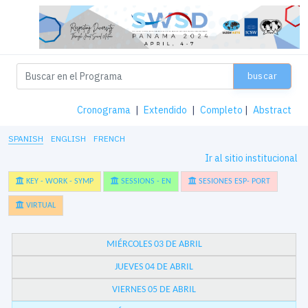
buscar
Cronograma
|
Extendido
|
Completo
|
Abstract
SPANISH
ENGLISH
FRENCH
Ir al sitio institucional
KEY - WORK - SYMP
SESSIONS - EN
SESIONES ESP- PORT
VIRTUAL
MIÉRCOLES 03 DE ABRIL
JUEVES 04 DE ABRIL
VIERNES 05 DE ABRIL