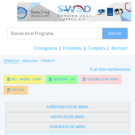
buscar
Cronograma
|
Extendido
|
Completo
|
Abstract
SPANISH
ENGLISH
FRENCH
Ir al sitio institucional
KEY - WORK - SYMP
SESSIONS - EN
SESIONES ESP- PORT
VIRTUAL
MIÉRCOLES 03 DE ABRIL
JUEVES 04 DE ABRIL
VIERNES 05 DE ABRIL