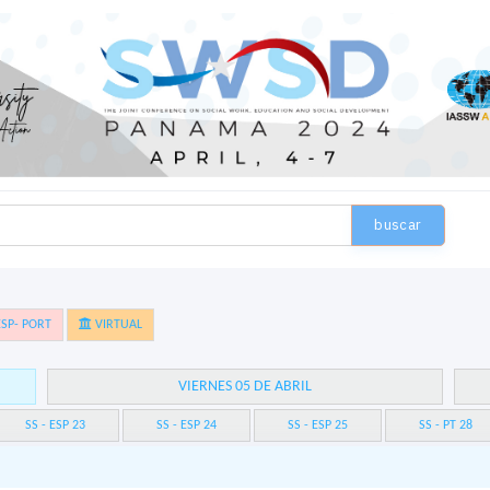
buscar
SP- PORT
VIRTUAL
VIERNES 05 DE ABRIL
SS - ESP 23
SS - ESP 24
SS - ESP 25
SS - PT 28