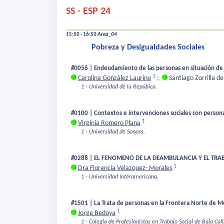
SS - ESP 24
15:50 - 16:50
Area_04
Pobreza y Desigualdades Sociales
#0056 | Endeudamiento de las personas en situación de 
1
Carolina González Laurino
;
Santiago Zorrilla d
1 - Universidad de la Repúbica.
#0100 | Contextos e intervenciones sociales con persona
1
Virginia Romero Plana
1 - Universidad de Sonora.
#0288 | EL FENOMENO DE LA DEAMBULANCIA Y EL TRA
1
Dra Florencia Velazquez- Morales
1 - Universidad Interamericana.
#1501 | La Trata de personas en la Frontera Norte de M
1
Jorge Bedoya
1 - Colegio de Profesionistas en Trabajo Social de Baja Cali