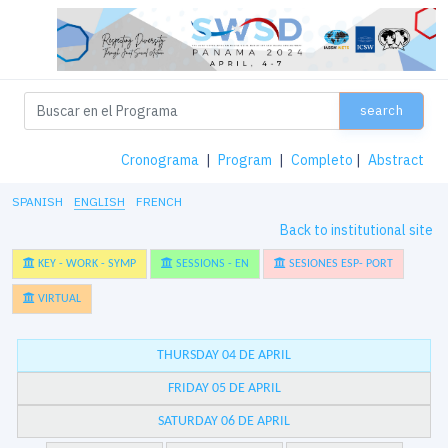
search
Cronograma
|
Program
|
Completo
|
Abstract
SPANISH
ENGLISH
FRENCH
Back to institutional site
KEY - WORK - SYMP
SESSIONS - EN
SESIONES ESP- PORT
VIRTUAL
THURSDAY 04 DE APRIL
FRIDAY 05 DE APRIL
SATURDAY 06 DE APRIL