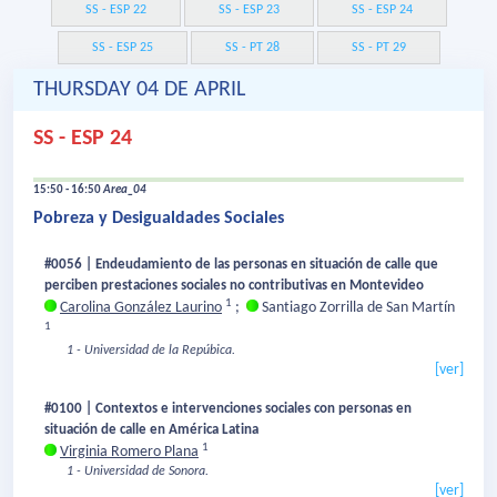
SS - ESP 22
SS - ESP 23
SS - ESP 24
SS - ESP 25
SS - PT 28
SS - PT 29
THURSDAY 04 DE APRIL
SS - ESP 24
15:50 - 16:50
Area_04
Pobreza y Desigualdades Sociales
#0056 | Endeudamiento de las personas en situación de calle que
perciben prestaciones sociales no contributivas en Montevideo
1
Carolina González Laurino
;
Santiago Zorrilla de San Martín
1
1 - Universidad de la Repúbica.
[ver]
#0100 | Contextos e intervenciones sociales con personas en
situación de calle en América Latina
1
Virginia Romero Plana
1 - Universidad de Sonora.
[ver]