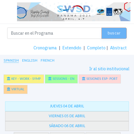
buscar
Cronograma
|
Extendido
|
Completo
|
Abstract
SPANISH
ENGLISH
FRENCH
Ir al sitio institucional
KEY - WORK - SYMP
SESSIONS - EN
SESIONES ESP- PORT
VIRTUAL
JUEVES 04 DE ABRIL
VIERNES 05 DE ABRIL
SÁBADO 06 DE ABRIL