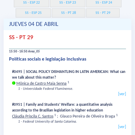
SS - ESP 22
SS - ESP 23
SS - ESP 24
SS - ESP 25
SS - PT 28
SS - PT 29
JUEVES 04 DE ABRIL
SS - PT 29
15:50 - 16:50
Area_05
Políticas sociais e legislação inclusivas
#0495 | SOCIAL POLICY DISMANTLING IN LATIN AMERICAN: What can
we talk about this matter?
1
Mônica de Castro Maia Senna
1 - Universidade Federal Fluminense.
[ver]
#0951 | Family and Students’ Welfare: a quantitative analysis
according to the Brazilian legislation in higher education
1
1
Cláudia Priscila C. Santos
;
Glauco Pereira de Oliveira Braga
1 - Federal University of Santa Catarina.
[ver]