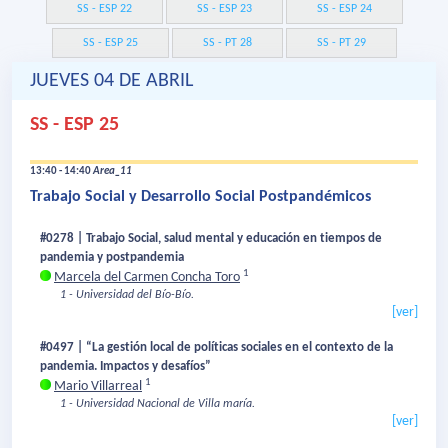
SS - ESP 22
SS - ESP 23
SS - ESP 24
SS - ESP 25
SS - PT 28
SS - PT 29
JUEVES 04 DE ABRIL
SS - ESP 25
13:40 - 14:40
Area_11
Trabajo Social y Desarrollo Social Postpandémicos
#0278 | Trabajo Social, salud mental y educación en tiempos de
pandemia y postpandemia
1
Marcela del Carmen Concha Toro
1 - Universidad del Bío-Bío.
[ver]
#0497 | “La gestión local de políticas sociales en el contexto de la
pandemia. Impactos y desafíos”
1
Mario Villarreal
1 - Universidad Nacional de Villa maría.
[ver]