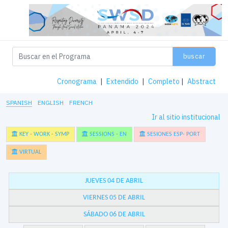
buscar
Cronograma
|
Extendido
|
Completo
|
Abstract
SPANISH
ENGLISH
FRENCH
Ir al sitio institucional
KEY - WORK - SYMP
SESSIONS - EN
SESIONES ESP- PORT
VIRTUAL
JUEVES 04 DE ABRIL
VIERNES 05 DE ABRIL
SÁBADO 06 DE ABRIL