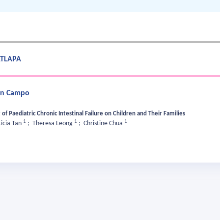
 ATLAPA
 en Campo
f Paediatric Chronic Intestinal Failure on Children and Their Families
1
1
1
Licia Tan
;
Theresa Leong
;
Christine Chua