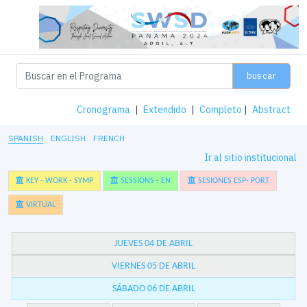
buscar
Cronograma
|
Extendido
|
Completo
|
Abstract
SPANISH
ENGLISH
FRENCH
Ir al sitio institucional
KEY - WORK - SYMP
SESSIONS - EN
SESIONES ESP- PORT
VIRTUAL
JUEVES 04 DE ABRIL
VIERNES 05 DE ABRIL
SÁBADO 06 DE ABRIL