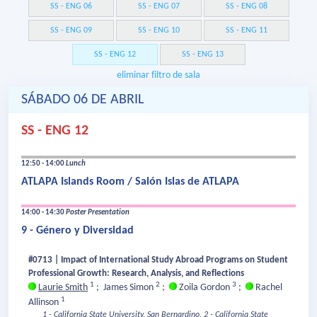
SS - ENG 06
SS - ENG 07
SS - ENG 08
SS - ENG 09
SS - ENG 10
SS - ENG 11
SS - ENG 12
SS - ENG 13
eliminar filtro de sala
SÁBADO 06 DE ABRIL
SS - ENG 12
12:50 - 14:00
Lunch
ATLAPA Islands Room / Salón Islas de ATLAPA
14:00 - 14:30
Poster Presentation
9 - Género y Diversidad
#0713 | Impact of International Study Abroad Programs on Student
Professional Growth: Research, Analysis, and Reflections
1
2
3
Laurie Smith
;
James Simon
;
Zoila Gordon
;
Rachel
1
Allinson
1 - California State University, San Bernardino.
2 - California State