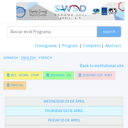
search
Cronograma
|
Program
|
Completo
|
Abstract
SPANISH
ENGLISH
FRENCH
Back to institutional site
KEY - WORK - SYMP
SESSIONS - EN
SESIONES ESP- PORT
VIRTUAL
WEDNESDAY 03 DE APRIL
THURSDAY 04 DE APRIL
FRIDAY 05 DE APRIL