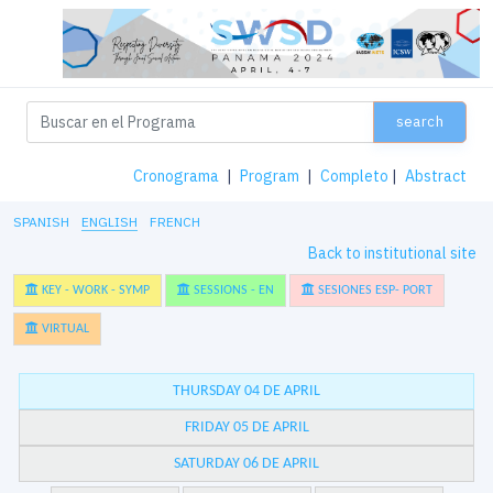
search
Cronograma
|
Program
|
Completo
|
Abstract
SPANISH
ENGLISH
FRENCH
Back to institutional site
KEY - WORK - SYMP
SESSIONS - EN
SESIONES ESP- PORT
VIRTUAL
THURSDAY 04 DE APRIL
FRIDAY 05 DE APRIL
SATURDAY 06 DE APRIL