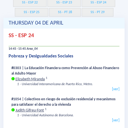
SS - ESP 22
SS - ESP 23
SS - ESP 24
SS - ESP 25
SS - PT 28
SS - PT 29
THURSDAY 04 DE APRIL
SS - ESP 24
14:45 - 15:45
Area_04
Pobreza y Desigualdades Sociales
#0303 | La Educación Financiera como Prevención al Abuso Financiero
al Adulto Mayor
1
Elizabeth Miranda
1 - Universidad Interamericana de Puerto Rico, Metro.
[ver]
#1054 | Colectivos en riesgo de exclusión residencial y mecanismos
para satisfacer el derecho a la vivienda
1
Judith Gifreu-Font
1 - Universidad Autónoma de Barcelona.
[ver]