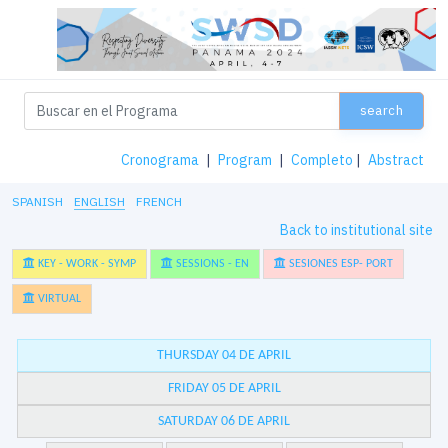
search
Cronograma
|
Program
|
Completo
|
Abstract
SPANISH
ENGLISH
FRENCH
Back to institutional site
KEY - WORK - SYMP
SESSIONS - EN
SESIONES ESP- PORT
VIRTUAL
THURSDAY 04 DE APRIL
FRIDAY 05 DE APRIL
SATURDAY 06 DE APRIL