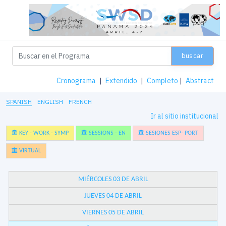
buscar
Cronograma
|
Extendido
|
Completo
|
Abstract
SPANISH
ENGLISH
FRENCH
Ir al sitio institucional
KEY - WORK - SYMP
SESSIONS - EN
SESIONES ESP- PORT
VIRTUAL
MIÉRCOLES 03 DE ABRIL
JUEVES 04 DE ABRIL
VIERNES 05 DE ABRIL