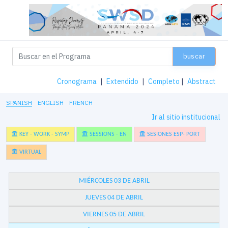
buscar
Cronograma
|
Extendido
|
Completo
|
Abstract
SPANISH
ENGLISH
FRENCH
Ir al sitio institucional
KEY - WORK - SYMP
SESSIONS - EN
SESIONES ESP- PORT
VIRTUAL
MIÉRCOLES 03 DE ABRIL
JUEVES 04 DE ABRIL
VIERNES 05 DE ABRIL