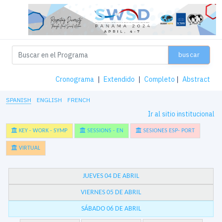
buscar
Cronograma
|
Extendido
|
Completo
|
Abstract
SPANISH
ENGLISH
FRENCH
Ir al sitio institucional
KEY - WORK - SYMP
SESSIONS - EN
SESIONES ESP- PORT
VIRTUAL
JUEVES 04 DE ABRIL
VIERNES 05 DE ABRIL
SÁBADO 06 DE ABRIL