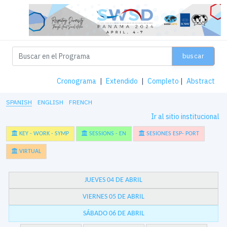
buscar
Cronograma
|
Extendido
|
Completo
|
Abstract
SPANISH
ENGLISH
FRENCH
Ir al sitio institucional
KEY - WORK - SYMP
SESSIONS - EN
SESIONES ESP- PORT
VIRTUAL
JUEVES 04 DE ABRIL
VIERNES 05 DE ABRIL
SÁBADO 06 DE ABRIL