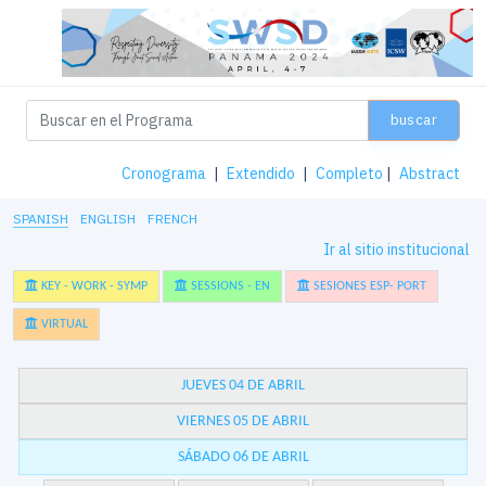
buscar
Cronograma
|
Extendido
|
Completo
|
Abstract
SPANISH
ENGLISH
FRENCH
Ir al sitio institucional
KEY - WORK - SYMP
SESSIONS - EN
SESIONES ESP- PORT
VIRTUAL
JUEVES 04 DE ABRIL
VIERNES 05 DE ABRIL
SÁBADO 06 DE ABRIL