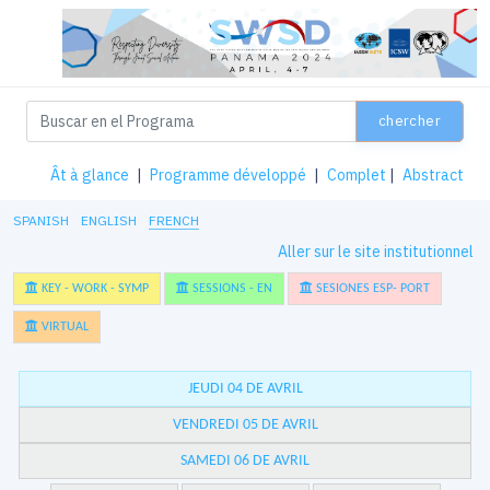
chercher
Ât à glance
|
Programme développé
|
Complet
|
Abstract
SPANISH
ENGLISH
FRENCH
Aller sur le site institutionnel
KEY - WORK - SYMP
SESSIONS - EN
SESIONES ESP- PORT
VIRTUAL
JEUDI 04 DE AVRIL
VENDREDI 05 DE AVRIL
SAMEDI 06 DE AVRIL