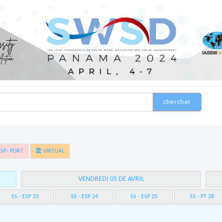
chercher
SP- PORT
VIRTUAL
VENDREDI 05 DE AVRIL
SS - ESP 23
SS - ESP 24
SS - ESP 25
SS - PT 28