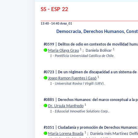
SS - ESP 22
13:40 - 14:40
Area_01
Democracia, Derechos Humanos, Constru
#0599 | Delitos de odio en contextos de movilidad human
1
1
Maria Olaya Grau
;
Daniela Bolívar
1 - Pontificia Universidad Católica de Chile.
#0723 | De un régimen de discapacidad a un sistema de apo
1
Josep Ramon Fuentes i Gasó
1 - Universitat Rovira i Virgili (URV).
#0885 | Derechos Humanos: del marco conceptual a la pra
1
Dr. Ursula Manfredo
1 - Edusocial Innovative Solutions Corp..
#1051 | Ciudadanía y promoción de Derechos Humanos: u
1
María Lorena Boada
;
Daniela Inés Martinez Delf