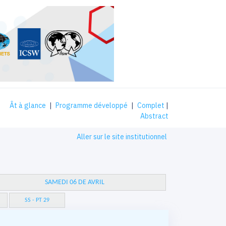
Ât à glance
|
Programme développé
|
Complet
|
Abstract
Aller sur le site institutionnel
SAMEDI 06 DE AVRIL
SS - PT 29