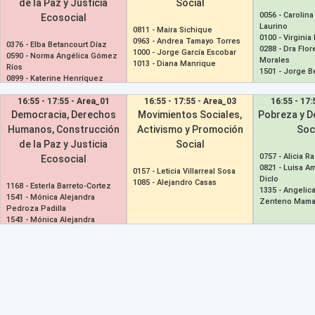
de la Paz y Justicia
Social
0056 -
Carolin
Ecosocial
Laurino
0811 -
Maira Sichique
0100 -
Virginia
0963 -
Andrea Tamayo Torres
0376 -
Elba Betancourt Díaz
0288 -
Dra Flor
1000 -
Jorge García Escobar
0590 -
Norma Angélica Gómez
Morales
1013 -
Diana Manrique
Ríos
1501 -
Jorge B
0899 -
Katerine Henríquez
Campos
16:55 - 17:55 - Area_01
16:55 - 17:55 - Area_03
16:55 - 17:
Democracia, Derechos
Movimientos Sociales,
Pobreza y D
Humanos, Construcción
Activismo y Promoción
Soc
de la Paz y Justicia
Social
0757 -
Alicia R
Ecosocial
0821 -
Luisa A
0157 -
Leticia Villarreal Sosa
Diclo
1085 -
Alejandro Casas
1168 -
Esterla Barreto-Cortez
1335 -
Angelic
1541 -
Mónica Alejandra
Zenteno Mama
Pedroza Padilla
1543 -
Mónica Alejandra
Pedroza Padilla