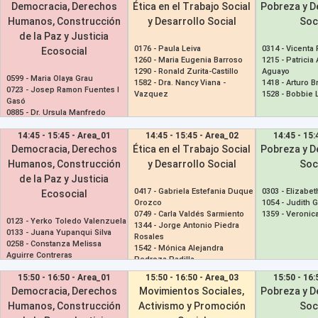
Democracia, Derechos
Ética en el Trabajo Social
Pobreza y D
Humanos, Construcción
y Desarrollo Social
Soc
de la Paz y Justicia
0176 -
Paula Leiva
0314 -
Vicenta
Ecosocial
1260 -
Maria Eugenia Barroso
1215 -
Patricia
1290 -
Ronald Zurita-Castillo
Aguayo
0599 -
Maria Olaya Grau
1582 -
Dra. Nancy Viana -
1418 -
Arturo B
0723 -
Josep Ramon Fuentes I
Vazquez
1528 -
Bobbie 
Gasó
0885 -
Dr. Ursula Manfredo
1051 -
María Lorena Boada
14:45 - 15:45 - Area_01
14:45 - 15:45 - Area_02
14:45 - 15:
Democracia, Derechos
Ética en el Trabajo Social
Pobreza y D
Humanos, Construcción
y Desarrollo Social
Soc
de la Paz y Justicia
0417 -
Gabriela Estefania Duque
0303 -
Elizabet
Ecosocial
Orozco
1054 -
Judith G
0749 -
Carla Valdés Sarmiento
1359 -
Veronic
0123 -
Yerko Toledo Valenzuela
1344 -
Jorge Antonio Piedra
0133 -
Juana Yupanqui Silva
Rosales
0258 -
Constanza Melissa
1542 -
Mónica Alejandra
Aguirre Contreras
Pedroza Padilla
1520 -
Cleci Elisa Albiero
15:50 - 16:50 - Area_01
15:50 - 16:50 - Area_03
15:50 - 16:
Democracia, Derechos
Movimientos Sociales,
Pobreza y D
Humanos, Construcción
Activismo y Promoción
Soc