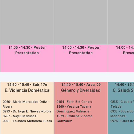
14:00 - 14:30 - Poster
14:00 - 14:30 - Poster
14:00 - 14
Presentation
Presentation
Prese
14:40 - 15:40 - Sub_17e
14:40 - 15:40 - Area_09
14:40 - 15:
E. Violencia Doméstica
Género y Diversidad
C. Salud/S
0060 -
Maria Mercedes Ortiz-
0154 -
Edith Blit-Cohen
0835 -
Claudia 
Rivera
1560 -
Yessica Tatiana
Tejada
0293 -
Dr. Irvyn E. Nieves-Rolón
Dominguez Valencia
0933 -
Eduardo 
0767 -
Naylú Martinez
1579 -
Emiliana Vicente
Mendoza
0901 -
Lourdes Mendieta Lucas
González
0976 -
Laura Ir