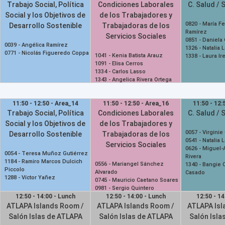
Trabajo Social, Política
Condiciones Laborales
C. Salud / 
Social y los Objetivos de
de los Trabajadores y
0820 -
María F
Desarrollo Sostenible
Trabajadoras de los
Ramírez
Servicios Sociales
0851 -
Daniela
0039 -
Angélica Ramírez
1326 -
Natalia 
0771 -
Nicolás Figueredo Coppa
1041 -
Kenia Batista Arauz
1338 -
Laura Ir
1091 -
Elisa Cerros
1334 -
Carlos Lasso
1343 -
Angelica Rivera Ortega
11:50 - 12:50 - Area_14
11:50 - 12:50 - Area_16
11:50 - 12:
Trabajo Social, Política
Condiciones Laborales
C. Salud / 
Social y los Objetivos de
de los Trabajadores y
0057 -
Virginie
Desarrollo Sostenible
Trabajadoras de los
0541 -
Natalia 
Servicios Sociales
0626 -
Miguel-
0054 -
Teresa Muñoz Gutiérrez
Rivera
1184 -
Ramiro Marcos Dulcich
0556 -
Mariangel Sánchez
1340 -
Bangie C
Piccolo
Alvarado
Casado
1288 -
Víctor Yañez
0745 -
Mauricio Caetano Soares
0981 -
Sergio Quintero
12:50 - 14:00 - Lunch
12:50 - 14:00 - Lunch
12:50 - 14
ATLAPA Islands Room /
ATLAPA Islands Room /
ATLAPA Isl
Salón Islas de ATLAPA
Salón Islas de ATLAPA
Salón Isla