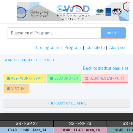
search
Cronograma
|
Program
|
Completo
|
Abstract
SPANISH
ENGLISH
FRENCH
Back to institutional site
KEY - WORK - SYMP
SESSIONS - EN
SESIONES ESP- PORT
VIRTUAL
THURSDAY 04 DE APRIL
FRIDAY 05 DE APRIL
SS - ESP 22
SS - ESP 23
SS - 
SATURDAY 06 DE APRIL
10:40 - 11:40 - Area_14
10:40 - 11:40 - Area_16
10:40 - 11: