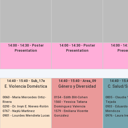
14:00 - 14:30 - Poster
14:00 - 14:30 - Poster
14:00 - 14
Presentation
Presentation
Prese
14:40 - 15:40 - Sub_17e
14:40 - 15:40 - Area_09
14:40 - 15:
E. Violencia Doméstica
Género y Diversidad
C. Salud/S
0060 -
Maria Mercedes Ortiz-
0154 -
Edith Blit-Cohen
0835 -
Claudia 
Rivera
1560 -
Yessica Tatiana
Tejada
0293 -
Dr. Irvyn E. Nieves-Rolón
Dominguez Valencia
0933 -
Eduardo 
0767 -
Naylú Martinez
1579 -
Emiliana Vicente
Mendoza
0901 -
Lourdes Mendieta Lucas
González
0976 -
Laura Ir