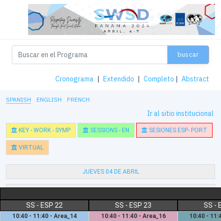
buscar
Cronograma
|
Extendido
|
Completo
|
Abstract
SPANISH
ENGLISH
FRENCH
Ir al sitio institucional
KEY - WORK - SYMP
SESSIONS - EN
SESIONES ESP- PORT
VIRTUAL
JUEVES 04 DE ABRIL
VIERNES 05 DE ABRIL
SS - ESP 22
SS - ESP 23
SS - 
SÁBADO 06 DE ABRIL
10:40 - 11:40 - Area_14
10:40 - 11:40 - Area_16
10:40 - 11: