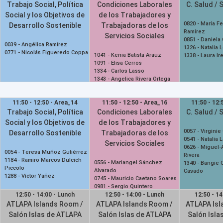
Trabajo Social, Política
Condiciones Laborales
C. Salud / 
Social y los Objetivos de
de los Trabajadores y
0820 -
María F
Desarrollo Sostenible
Trabajadoras de los
Ramírez
Servicios Sociales
0851 -
Daniela
0039 -
Angélica Ramírez
1326 -
Natalia 
0771 -
Nicolás Figueredo Coppa
1041 -
Kenia Batista Arauz
1338 -
Laura Ir
1091 -
Elisa Cerros
1334 -
Carlos Lasso
1343 -
Angelica Rivera Ortega
11:50 - 12:50 - Area_14
11:50 - 12:50 - Area_16
11:50 - 12:
Trabajo Social, Política
Condiciones Laborales
C. Salud / 
Social y los Objetivos de
de los Trabajadores y
0057 -
Virginie
Desarrollo Sostenible
Trabajadoras de los
0541 -
Natalia 
Servicios Sociales
0626 -
Miguel-
0054 -
Teresa Muñoz Gutiérrez
Rivera
1184 -
Ramiro Marcos Dulcich
0556 -
Mariangel Sánchez
1340 -
Bangie C
Piccolo
Alvarado
Casado
1288 -
Víctor Yañez
0745 -
Mauricio Caetano Soares
0981 -
Sergio Quintero
12:50 - 14:00 - Lunch
12:50 - 14:00 - Lunch
12:50 - 14
ATLAPA Islands Room /
ATLAPA Islands Room /
ATLAPA Isl
Salón Islas de ATLAPA
Salón Islas de ATLAPA
Salón Isla