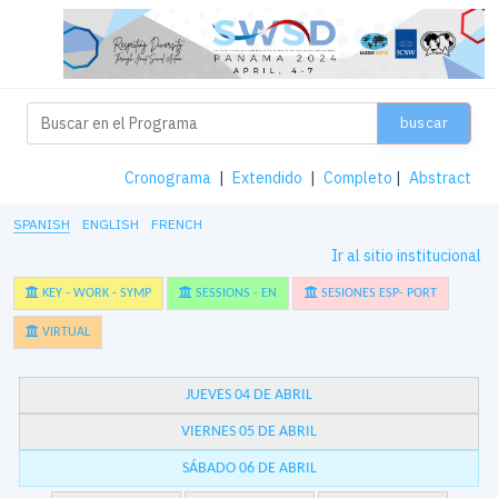
buscar
Cronograma
|
Extendido
|
Completo
|
Abstract
SPANISH
ENGLISH
FRENCH
Ir al sitio institucional
KEY - WORK - SYMP
SESSIONS - EN
SESIONES ESP- PORT
VIRTUAL
JUEVES 04 DE ABRIL
VIERNES 05 DE ABRIL
SÁBADO 06 DE ABRIL