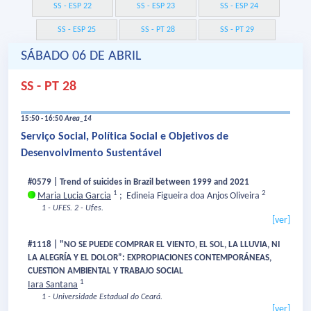
SS - ESP 22
SS - ESP 23
SS - ESP 24
SS - ESP 25
SS - PT 28
SS - PT 29
SÁBADO 06 DE ABRIL
SS - PT 28
15:50 - 16:50
Area_14
Serviço Social, Política Social e Objetivos de
Desenvolvimento Sustentável
#0579 | Trend of suicides in Brazil between 1999 and 2021
1
2
Maria Lucia Garcia
;
Edineia Figueira doa Anjos Oliveira
1 - UFES.
2 - Ufes.
[ver]
#1118 | "NO SE PUEDE COMPRAR EL VIENTO, EL SOL, LA LLUVIA, NI
LA ​​ALEGRÍA Y EL DOLOR”: EXPROPIACIONES CONTEMPORÁNEAS,
CUESTION AMBIENTAL Y TRABAJO SOCIAL
1
Iara Santana
1 - Universidade Estadual do Ceará.
[ver]