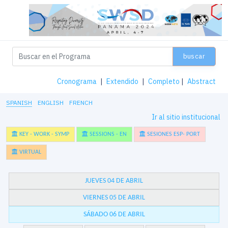
buscar
Cronograma
|
Extendido
|
Completo
|
Abstract
SPANISH
ENGLISH
FRENCH
Ir al sitio institucional
KEY - WORK - SYMP
SESSIONS - EN
SESIONES ESP- PORT
VIRTUAL
JUEVES 04 DE ABRIL
VIERNES 05 DE ABRIL
SÁBADO 06 DE ABRIL