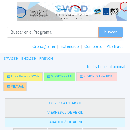
buscar
Cronograma
|
Extendido
|
Completo
|
Abstract
SPANISH
ENGLISH
FRENCH
Ir al sitio institucional
KEY - WORK - SYMP
SESSIONS - EN
SESIONES ESP- PORT
VIRTUAL
JUEVES 04 DE ABRIL
VIERNES 05 DE ABRIL
SÁBADO 06 DE ABRIL