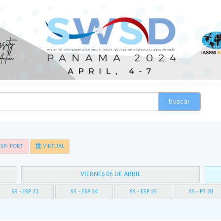
buscar
SP- PORT
VIRTUAL
VIERNES 05 DE ABRIL
SS - ESP 23
SS - ESP 24
SS - ESP 25
SS - PT 28