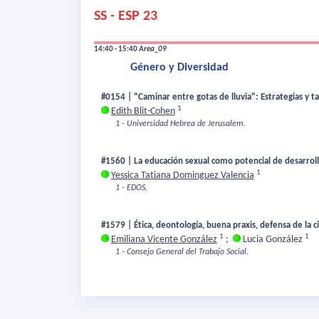
SS - ESP 23
14:40 - 15:40
Area_09
Género y Diversidad
#0154 | "Caminar entre gotas de lluvia": Estrategias y ta
1
Edith Blit-Cohen
1 - Universidad Hebrea de Jerusalem.
#1560 | La educación sexual como potencial de desarrol
1
Yessica Tatiana Dominguez Valencia
1 - EDOS.
#1579 | Ética, deontología, buena praxis, defensa de la 
1
1
Emiliana Vicente González
;
Lucia González
1 - Consejo General del Trabajo Social.