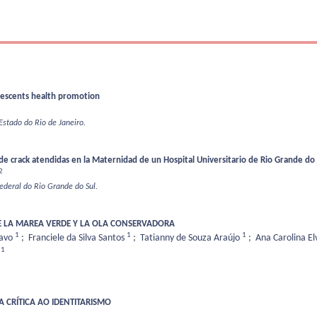
olescents health promotion
Estado do Rio de Janeiro.
de crack atendidas en la Maternidad de un Hospital Universitario de Rio Grande do 
2
ederal do Rio Grande do Sul.
RE LA MAREA VERDE Y LA OLA CONSERVADORA
1
1
1
ravo
;
Franciele da Silva Santos
;
Tatianny de Souza Araújo
;
Ana Carolina El
1
s
A CRÍTICA AO IDENTITARISMO