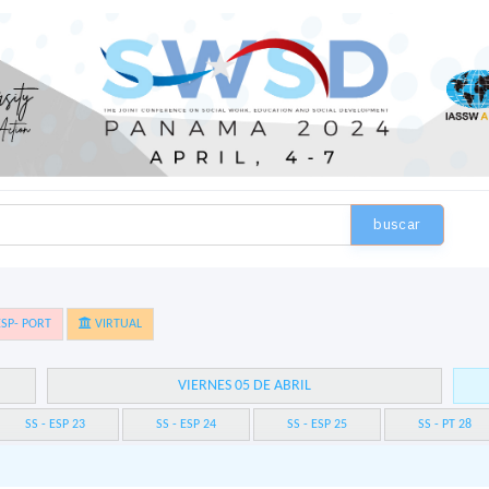
buscar
SP- PORT
VIRTUAL
VIERNES 05 DE ABRIL
SS - ESP 23
SS - ESP 24
SS - ESP 25
SS - PT 28