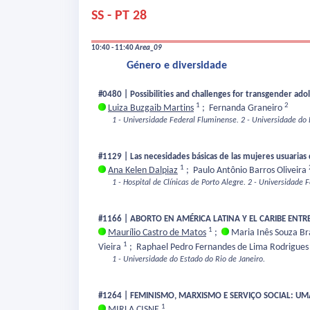
SS - PT 28
10:40 - 11:40
Area_09
Género e diversidade
#0480 | Possibilities and challenges for transgender ad
1
2
Luiza Buzgaib Martins
;
Fernanda Graneiro
1 - Universidade Federal Fluminense.
2 - Universidade do 
#1129 | Las necesidades básicas de las mujeres usuarias 
1
Ana Kelen Dalpiaz
;
Paulo Antônio Barros Oliveira
1 - Hospital de Clínicas de Porto Alegre.
2 - Universidade F
#1166 | ABORTO EN AMÉRICA LATINA Y EL CARIBE ENT
1
Maurílio Castro de Matos
;
Maria Inês Souza B
1
Vieira
;
Raphael Pedro Fernandes de Lima Rodrigue
1 - Universidade do Estado do Rio de Janeiro.
#1264 | FEMINISMO, MARXISMO E SERVIÇO SOCIAL: UM
1
MIRLA CISNE