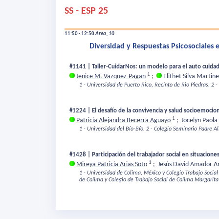
SS - ESP 25
11:50 - 12:50
Area_10
Diversidad y Respuestas Psicosociales 
#1141 | Taller-CuidarNos: un modelo para el auto cuidad
1
Jenice M. Vazquez-Pagan
;
Elithet Silva Martin
1 - Universidad de Puerto Rico, Recinto de Rio Piedras.
2 -
#1224 | El desafío de la convivencia y salud socioemocio
1
Patricia Alejandra Becerra Aguayo
;
Jocelyn Paola
1 - Universidad del Bío-Bío.
2 - Colegio Seminario Padre A
#1428 | Participación del trabajador social en situacione
1
Mireya Patricia Arias Soto
;
Jesús David Amador 
1 - Universidad de Colima, México y Colegio Trabajo Social
de Colima y Colegio de Trabajo Social de Colima Margarita 