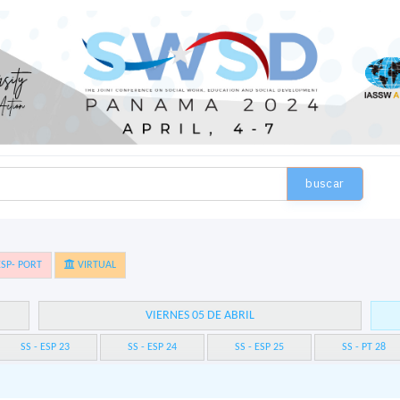
buscar
SP- PORT
VIRTUAL
VIERNES 05 DE ABRIL
SS - ESP 23
SS - ESP 24
SS - ESP 25
SS - PT 28