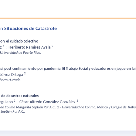
en Situaciones de Catástrofe
o y el cuidado colectivo
1
2
ez
;
Heriberto Ramirez Ayala
 Universidad de Puerto Rico.
nal post confinamiento por pandemia. El Trabajo Social y educadores en jaque en la 
2
 Jélvez Ortega
lberto Hurtado.
s de desastres naturales
2
3
Anguiano
;
César Alfredo González González
 de Colima Margarita Septién Rul A.C..
2 - Universidad de Colima, México y Colegio de Traba
Septién Rul A.C..