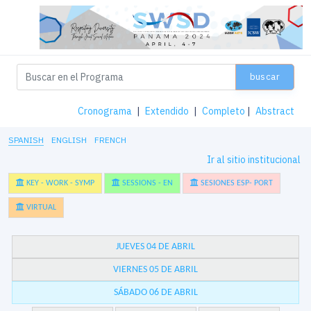
buscar
Cronograma
|
Extendido
|
Completo
|
Abstract
SPANISH
ENGLISH
FRENCH
Ir al sitio institucional
KEY - WORK - SYMP
SESSIONS - EN
SESIONES ESP- PORT
VIRTUAL
JUEVES 04 DE ABRIL
VIERNES 05 DE ABRIL
SÁBADO 06 DE ABRIL