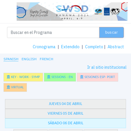
buscar
Cronograma
|
Extendido
|
Completo
|
Abstract
SPANISH
ENGLISH
FRENCH
Ir al sitio institucional
KEY - WORK - SYMP
SESSIONS - EN
SESIONES ESP- PORT
VIRTUAL
JUEVES 04 DE ABRIL
VIERNES 05 DE ABRIL
SÁBADO 06 DE ABRIL