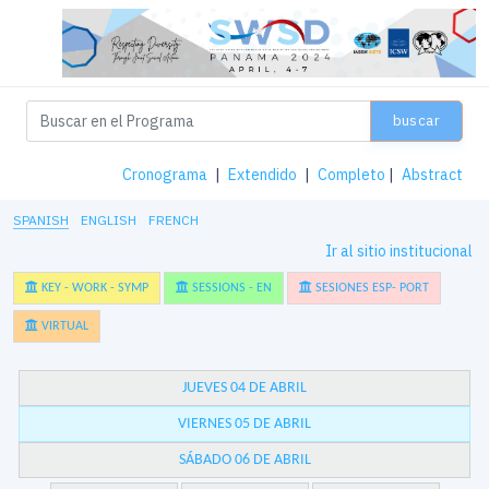
buscar
Cronograma
|
Extendido
|
Completo
|
Abstract
SPANISH
ENGLISH
FRENCH
Ir al sitio institucional
KEY - WORK - SYMP
SESSIONS - EN
SESIONES ESP- PORT
VIRTUAL
JUEVES 04 DE ABRIL
VIERNES 05 DE ABRIL
SÁBADO 06 DE ABRIL