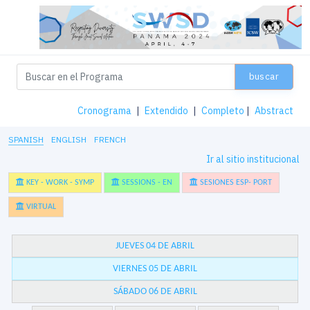
buscar
Cronograma
|
Extendido
|
Completo
|
Abstract
SPANISH
ENGLISH
FRENCH
Ir al sitio institucional
KEY - WORK - SYMP
SESSIONS - EN
SESIONES ESP- PORT
VIRTUAL
JUEVES 04 DE ABRIL
VIERNES 05 DE ABRIL
SÁBADO 06 DE ABRIL