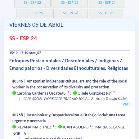
SS - ESP 22
SS - ESP 23
SS - ESP 24
SS - ESP 25
SS - PT 28
SS - PT 29
VIERNES 05 DE ABRIL
SS - ESP 24
15:10 - 16:10
Area_07
Enfoques Postcoloniales / Descoloniales / Indígenas /
Emancipatorios - Diversidades Etnoculturales, Religiosas
#0346 | Amazonian indigenous culture, art and the role of the social
worker in the conservation of its diversity and protection.
1
2
Carolina Cardenas Oscategui
;
Gisele González Pini
1 - CAPA SOCIAL WORK CAPA TRABAJO SOCIAL.
2 - Arte y Trabajo Social.
[ver]
#0768 | Descolonizar y Despatriarcalizar el Trabajo Social: una tarea
urgente y necesaria
1
1
SILVANA MARTÍNEZ
;
JUAN AGÜERO
;
MARÍA SOLANGE
1
NOBLIA