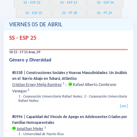
SS - ESP 22
SS - ESP 23
SS - ESP 24
SS - ESP 25
SS - PT 28
SS - PT 29
VIERNES 05 DE ABRIL
SS - ESP 25
16:15 - 17:15
Area_09
Género y Diversidad
#0338 | Construcciones Sociales y Nuevas Masculinidades: Un Análisis
en el Barrio Abajo en Tubará, Atlántico
1
Cristian Erney Mejia Ramirez
;
Rafael Alberto Zambrano
2
Vanegas
1 - Corporación Universitaria Rafael Nuñez.
2 - Corporación Universitaria
Rafael Núñez.
[ver]
#0994 | Capacidad del Vínculo de Apego en Adolescentes Criados por
Familias Homoparentales
1
Jonathan Meier
1 - Universidad de Puerto Rico.