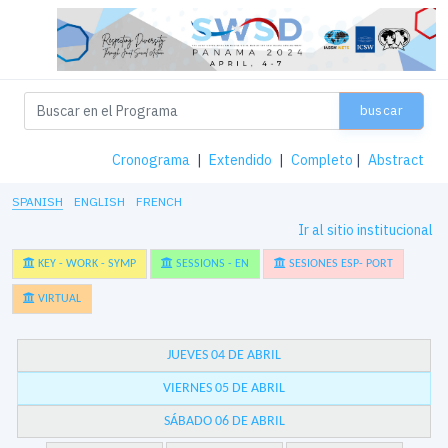
buscar
Cronograma
|
Extendido
|
Completo
|
Abstract
SPANISH
ENGLISH
FRENCH
Ir al sitio institucional
KEY - WORK - SYMP
SESSIONS - EN
SESIONES ESP- PORT
VIRTUAL
JUEVES 04 DE ABRIL
VIERNES 05 DE ABRIL
SÁBADO 06 DE ABRIL