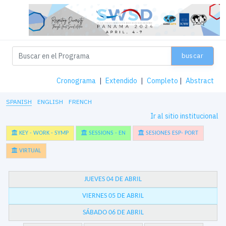
buscar
Cronograma
|
Extendido
|
Completo
|
Abstract
SPANISH
ENGLISH
FRENCH
Ir al sitio institucional
KEY - WORK - SYMP
SESSIONS - EN
SESIONES ESP- PORT
VIRTUAL
JUEVES 04 DE ABRIL
VIERNES 05 DE ABRIL
SÁBADO 06 DE ABRIL