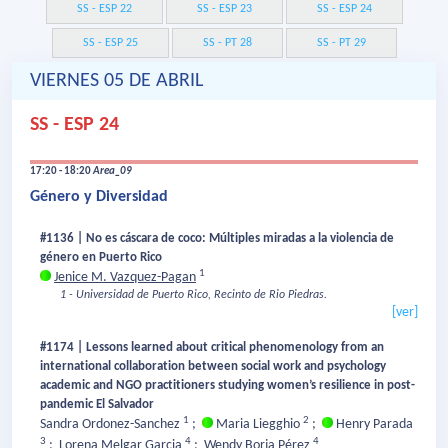
SS - ESP 22
SS - ESP 23
SS - ESP 24
SS - ESP 25
SS - PT 28
SS - PT 29
VIERNES 05 DE ABRIL
SS - ESP 24
17:20 - 18:20
Area_09
Género y Diversidad
#1136 | No es cáscara de coco: Múltiples miradas a la violencia de
género en Puerto Rico
1
Jenice M. Vazquez-Pagan
1 - Universidad de Puerto Rico, Recinto de Rio Piedras.
[ver]
#1174 | Lessons learned about critical phenomenology from an
international collaboration between social work and psychology
academic and NGO practitioners studying women’s resilience in post-
pandemic El Salvador
1
2
Sandra Ordonez-Sanchez
;
Maria Liegghio
;
Henry Parada
3
4
4
;
Lorena Melgar Garcia
;
Wendy Borja Pérez