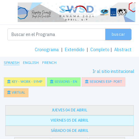
buscar
Cronograma
|
Extendido
|
Completo
|
Abstract
SPANISH
ENGLISH
FRENCH
Ir al sitio institucional
KEY - WORK - SYMP
SESSIONS - EN
SESIONES ESP- PORT
VIRTUAL
JUEVES 04 DE ABRIL
VIERNES 05 DE ABRIL
SÁBADO 06 DE ABRIL