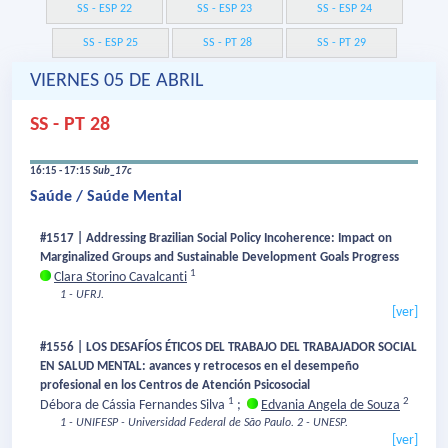
SS - ESP 22
SS - ESP 23
SS - ESP 24
SS - ESP 25
SS - PT 28
SS - PT 29
VIERNES 05 DE ABRIL
SS - PT 28
16:15 - 17:15
Sub_17c
Saúde / Saúde Mental
#1517 | Addressing Brazilian Social Policy Incoherence: Impact on
Marginalized Groups and Sustainable Development Goals Progress
1
Clara Storino Cavalcanti
1 - UFRJ.
[ver]
#1556 | LOS DESAFÍOS ÉTICOS DEL TRABAJO DEL TRABAJADOR SOCIAL
EN SALUD MENTAL: avances y retrocesos en el desempeño
profesional en los Centros de Atención Psicosocial
1
2
Débora de Cássia Fernandes Silva
;
Edvania Angela de Souza
1 - UNIFESP - Universidad Federal de São Paulo.
2 - UNESP.
[ver]