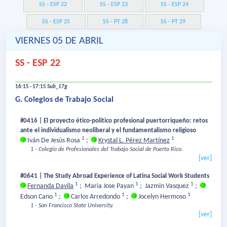
SS - ESP 22
SS - ESP 23
SS - ESP 24
SS - ESP 25
SS - PT 28
SS - PT 29
VIERNES 05 DE ABRIL
SS - ESP 22
16:15 - 17:15
Sub_17g
G. Colegios de Trabajo Social
#0416 | El proyecto ético-político profesional puertorriqueño: retos
ante el individualismo neoliberal y el fundamentalismo religioso
1
1
Iván De Jesús Rosa
;
Krystal L. Pérez Martínez
1 - Colegio de Profesionales del Trabajo Social de Puerto Rico.
[ver]
#0641 | The Study Abroad Experience of Latina Social Work Students
1
1
1
Fernanda Davila
;
Maria Jose Payan
;
Jazmin Vasquez
;
1
1
1
Edson Cano
;
Carlos Arredondo
;
Jocelyn Hermoso
1 - San Francisco State University.
[ver]