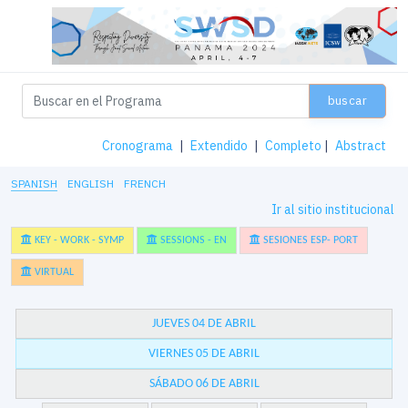
buscar
Cronograma
|
Extendido
|
Completo
|
Abstract
SPANISH
ENGLISH
FRENCH
Ir al sitio institucional
KEY - WORK - SYMP
SESSIONS - EN
SESIONES ESP- PORT
VIRTUAL
JUEVES 04 DE ABRIL
VIERNES 05 DE ABRIL
SÁBADO 06 DE ABRIL